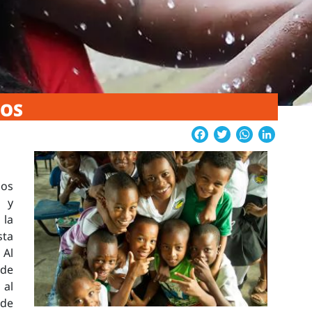
MOS
Facebook
Twitter
WhatsApp
Linked
mos
 y
 la
sta
.
Al
 de
 al
 de