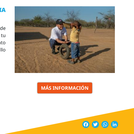
IA
 de
tu
nto
llo
MÁS INFORMACIÓN
Facebook
Twitter
WhatsApp
Linked