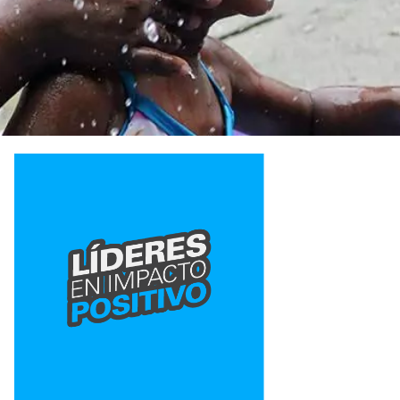
Computed
In
Image